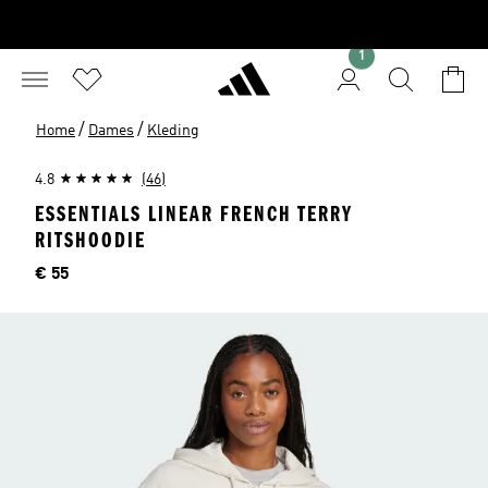
1
/
/
Home
Dames
Kleding
4.8
(46)
ESSENTIALS LINEAR FRENCH TERRY
RITSHOODIE
Price
€ 55