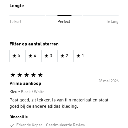
Lengte
Te kort
Perfect
Te lang
Filter op aantal sterren
5
4
3
2
1
28 mei 2026
Prima aankoop
Kleur:
Black / White
Past goed, zit lekker. Is van fijn materiaal en staat
goed bij de andere adidas kleding.
Dinacollie
Erkende Koper
Gestimuleerde Review