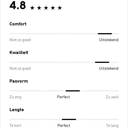
4.8
Comfort
Niet zo goed
Uitstekend
Kwaliteit
Niet zo goed
Uitstekend
Pasvorm
Zu eng
Perfect
Zu weit
Lengte
Te kort
Perfect
Te lang