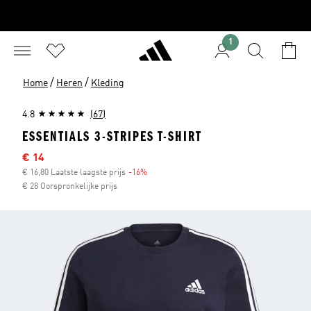
1
/
/
Home
Heren
Kleding
4.8
(67)
ESSENTIALS 3-STRIPES T-SHIRT
Sale price
€ 14
€ 16,80 Laatste laagste prijs
-16%
Discount
€ 28 Oorspronkelijke prijs