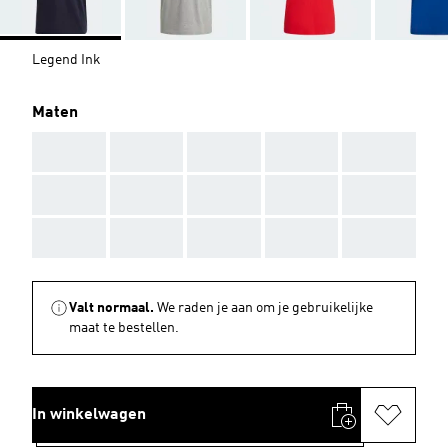
Legend Ink
Maten
AAA
AAA
AAA
AAA
AAA
AAA
AAA
AAA
AAA
AAA
AAA
AAA
AAA
AAA
AAA
Valt normaal.
We raden je aan om je gebruikelijke
maat te bestellen.
In winkelwagen