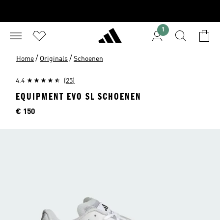
1
/
/
Home
Originals
Schoenen
4.4
(25)
EQUIPMENT EVO SL SCHOENEN
Price
€ 150