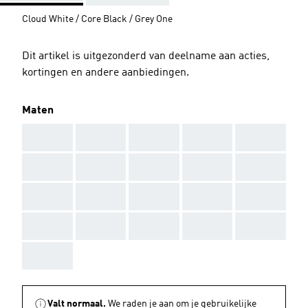
Cloud White / Core Black / Grey One
Dit artikel is uitgezonderd van deelname aan acties,
kortingen en andere aanbiedingen.
Maten
AAA
AAA
AAA
AAA
AAA
AAA
AAA
AAA
AAA
AAA
AAA
AAA
AAA
AAA
AAA
AAA
AAA
AAA
AAA
AAA
AAA
Valt normaal.
We raden je aan om je gebruikelijke