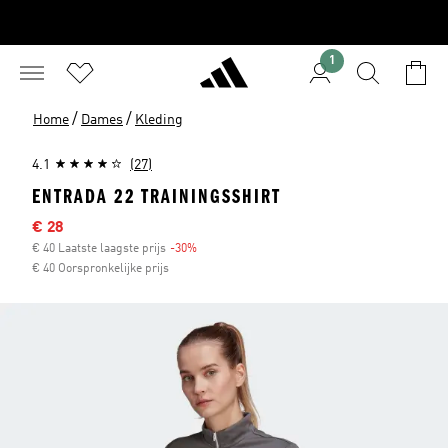
1
/
/
Home
Dames
Kleding
4.1
(27)
ENTRADA 22 TRAININGSSHIRT
Sale price
€ 28
€ 40 Laatste laagste prijs
-30%
Discount
€ 40 Oorspronkelijke prijs