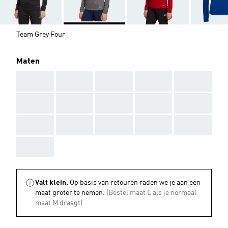
Team Grey Four
Maten
AAA
AAA
AAA
AAA
AAA
AAA
AAA
AAA
AAA
AAA
AAA
AAA
AAA
AAA
AAA
AAA
Valt klein.
Op basis van retouren raden we je aan een
maat groter te nemen.
(Bestel maat L als je normaal
maat M draagt)