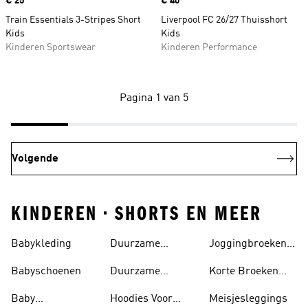
Price
€ 25
Price
€ 40
Train Essentials 3-Stripes Short
Liverpool FC 26/27 Thuisshort
Kids
Kids
Kinderen Sportswear
Kinderen Performance
Pagina 1 van 5
Volgende
KINDEREN • SHORTS EN MEER
Babykleding
Duurzame
Joggingbroeken
Kleding Voor
Voor Meisjes
Babyschoenen
Duurzame
Korte Broeken
Kinderen
Schoenen Voor
Voor Meisjes
Baby
Hoodies Voor
Meisjesleggings
Kinderen