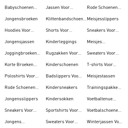
Trainingspak
Kinderen
Babyschoenen
Jassen Voor
Rode Schoenen
Jongens
Kinderen
Voor Meisjes
Jongensbroeken
Klittenbandschoenen
Meisjesslippers
Voor Kinderen
Hoodies Voor
Shorts Voor
Sneakers Voor
Jongens
Kinderen
Meisjes
Jongensjassen
Kinderleggings
Meisjes
Sportshirts
Joggingbroeken
Rugzakken Voor
Sweaters Voor
Voor Jongens
Kinderen
Meisjes
Korte Broeken
Kinderschoenen
T-shirts Voor
Voor Jongens
Meisjes
Poloshirts Voor
Badslippers Voor
Meisjestassen
Jongens
Kinderen
Rode Schoenen
Kindersneakers
Trainingspakken
Voor Jongens
Voor Meisjes
Jongensslippers
Kindersokken
Voetbaltenue
Meisjes
Sneakers Voor
Sportshirts Voor
Voetbalschoenen
Jongens
Kinderen
Voor Meisjes
Jongens
Sweaters Voor
Winterjassen Voor