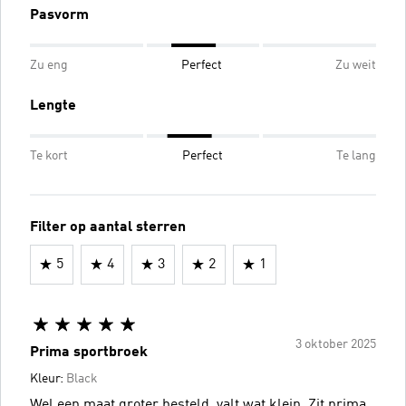
Pasvorm
Zu eng
Perfect
Zu weit
Lengte
Te kort
Perfect
Te lang
Filter op aantal sterren
5
4
3
2
1
3 oktober 2025
Prima sportbroek
Kleur:
Black
Wel een maat groter besteld, valt wat klein. Zit prima