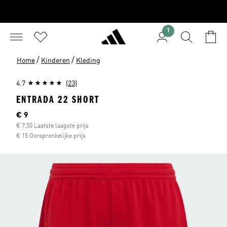
1
/
/
Home
Kinderen
Kleding
4.7
(23)
ENTRADA 22 SHORT
Current price
€ 9
€ 7,50 Laatste laagste prijs
€ 15 Oorspronkelijke prijs