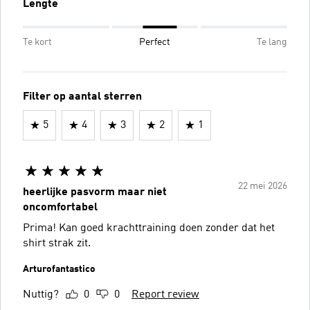
Lengte
Te kort
Perfect
Te lang
Filter op aantal sterren
5
4
3
2
1
22 mei 2026
heerlijke pasvorm maar niet
oncomfortabel
Prima! Kan goed krachttraining doen zonder dat het
shirt strak zit.
Arturofantastico
Nuttig?
0
0
Report review