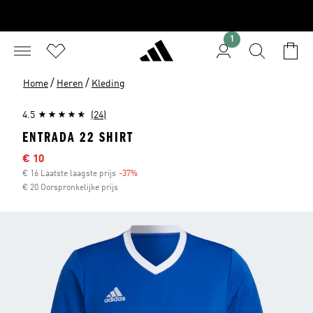
1
/
/
Home
Heren
Kleding
4.5
(24)
ENTRADA 22 SHIRT
Sale price
€ 10
€ 16 Laatste laagste prijs
-37%
Discount
€ 20 Oorspronkelijke prijs