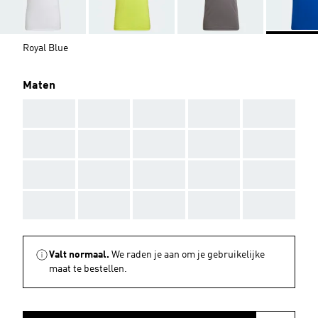
Royal Blue
Maten
AAA
AAA
AAA
AAA
AAA
AAA
AAA
AAA
AAA
AAA
AAA
AAA
AAA
AAA
AAA
AAA
AAA
AAA
AAA
AAA
Valt normaal.
We raden je aan om je gebruikelijke
maat te bestellen.