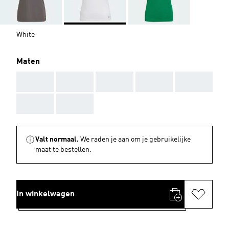
White
Maten
AAA
AAA
AAA
AAA
AAA
AAA
AAA
Valt normaal.
We raden je aan om je gebruikelijke
maat te bestellen.
In winkelwagen