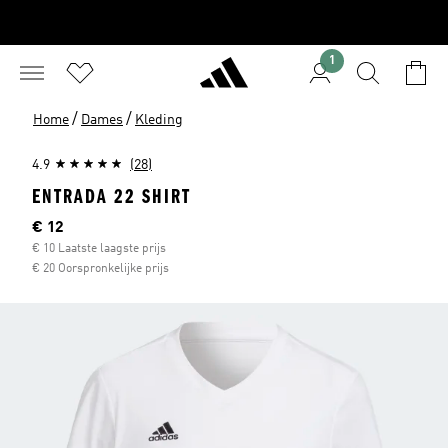
1
/
/
Home
Dames
Kleding
4.9
(28)
ENTRADA 22 SHIRT
Current price
€ 12
€ 10 Laatste laagste prijs
€ 20 Oorspronkelijke prijs