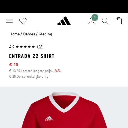
1
/
/
Home
Dames
Kleding
4.9
(28)
ENTRADA 22 SHIRT
Sale price
€ 10
€ 13,60 Laatste laagste prijs
-26%
Discount
€ 20 Oorspronkelijke prijs