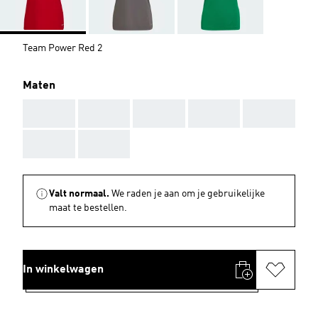
Team Power Red 2
Maten
AAA
AAA
AAA
AAA
AAA
AAA
AAA
Valt normaal.
We raden je aan om je gebruikelijke
maat te bestellen.
In winkelwagen