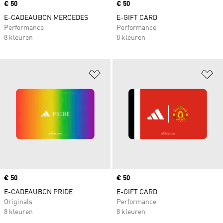
Price
€ 50
Price
€ 50
E-CADEAUBON MERCEDES
E-GIFT CARD
Performance
Performance
8 kleuren
8 kleuren
Op verlanglijst zetten
Op
Price
€ 50
Price
€ 50
E-CADEAUBON PRIDE
E-GIFT CARD
Originals
Performance
8 kleuren
8 kleuren