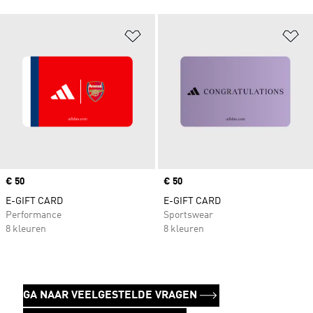
Op verlanglijst zetten
Op
Price
€ 50
Price
€ 50
E-GIFT CARD
E-GIFT CARD
Performance
Sportswear
8 kleuren
8 kleuren
GA NAAR VEELGESTELDE VRAGEN