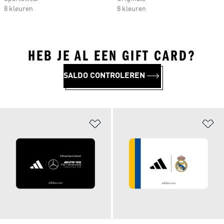
8 kleuren
8 kleuren
HEB JE AL EEN GIFT CARD?
SALDO CONTROLEREN
Op verlanglijst zetten
Op