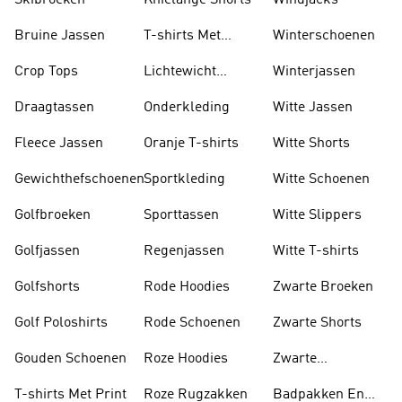
Skibroeken
Knielange Shorts
Windjacks
Bruine Jassen
T-shirts Met
Winterschoenen
Lange Mouwen
Crop Tops
Lichtewicht
Winterjassen
Jassen
Draagtassen
Onderkleding
Witte Jassen
Fleece Jassen
Oranje T-shirts
Witte Shorts
Gewichthefschoenen
Sportkleding
Witte Schoenen
Golfbroeken
Sporttassen
Witte Slippers
Golfjassen
Regenjassen
Witte T-shirts
Golfshorts
Rode Hoodies
Zwarte Broeken
Golf Poloshirts
Rode Schoenen
Zwarte Shorts
Gouden Schoenen
Roze Hoodies
Zwarte
Rugzakken
T-shirts Met Print
Roze Rugzakken
Badpakken En