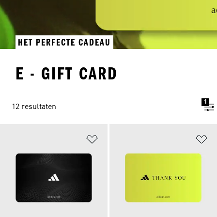
HET PERFECTE CADEAU
E - GIFT CARD
1
12 resultaten
Op verlanglijst zetten
Op