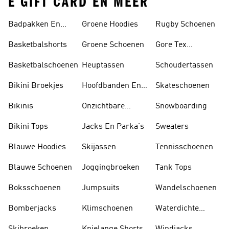
E GIFT CARD EN MEER
Badpakken En
Groene Hoodies
Rugby Schoenen
Tankini's
Basketbalshorts
Groene Schoenen
Gore Tex
Schoenen
Basketbalschoenen
Heuptassen
Schoudertassen
Bikini Broekjes
Hoofdbanden En
Skateschoenen
Zonnekleppen
Bikinis
Onzichtbare
Snowboarding
Sokken
Bikini Tops
Jacks En Parka's
Sweaters
Blauwe Hoodies
Skijassen
Tennisschoenen
Blauwe Schoenen
Joggingbroeken
Tank Tops
Boksschoenen
Jumpsuits
Wandelschoenen
Bomberjacks
Klimschoenen
Waterdichte
Jassen