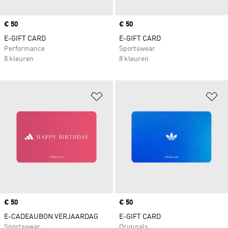
Price
€ 50
Price
€ 50
E-GIFT CARD
E-GIFT CARD
Performance
Sportswear
8 kleuren
8 kleuren
Op verlanglijst zetten
Op
Price
€ 50
Price
€ 50
E-CADEAUBON VERJAARDAG
E-GIFT CARD
Sportswear
Originals