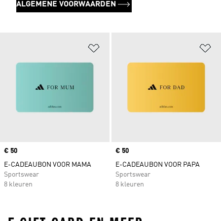
ALGEMENE VOORWAARDEN
Op verlanglijst zetten
Op
Price
€ 50
Price
€ 50
E-CADEAUBON VOOR MAMA
E-CADEAUBON VOOR PAPA
Sportswear
Sportswear
8 kleuren
8 kleuren