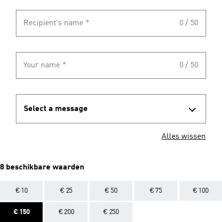
Recipient's name
*
0 / 50
Your name
*
0 / 50
Select a message
Alles wissen
8 beschikbare waarden
€ 10
€ 25
€ 50
€ 75
€ 100
€ 150
€ 200
€ 250