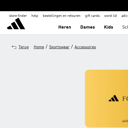
store finder
help
bestellingen en retouren
gift cards
word lid
adic
Heren
Dames
Kids
Sc
/
/
Terug
Home
Sportswear
Accessoires