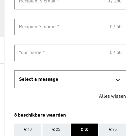
Recipient's email
*
0 / 250
Recipient's name
*
0 / 50
Your name
*
0 / 50
Select a message
Alles wissen
8 beschikbare waarden
€ 10
€ 25
€ 50
€ 75