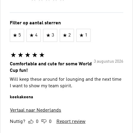
Filter op aantal sterren
5
4
3
2
1
3 augustus 2026
Comfortable and cute for some World
Cup fun!
Will keep these around for lounging and the next time
I want to show my team spirit.
keekakeena
Vertaal naar Nederlands
Nuttig?
0
0
Report review