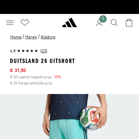
1
/
/
Home
Heren
Kleding
4.8
(23)
DUITSLAND 26 UITSHORT
Sale price
€ 31,50
€ 45 Laatste laagste prijs
-30%
Discount
€ 45 Oorspronkelijke prijs