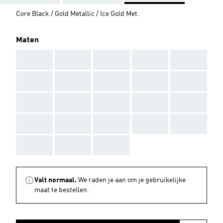
Core Black / Gold Metallic / Ice Gold Met.
Maten
AAA
AAA
AAA
AAA
AAA
AAA
AAA
AAA
AAA
AAA
AAA
AAA
AAA
AAA
AAA
AAA
AAA
AAA
AAA
AAA
AAA
AAA
AAA
Valt normaal.
We raden je aan om je gebruikelijke
maat te bestellen.