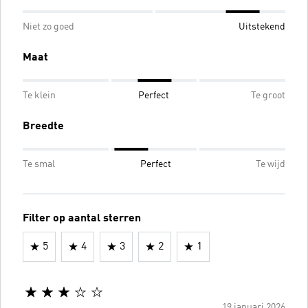
Niet zo goed
Uitstekend
Maat
Te klein
Perfect
Te groot
Breedte
Te smal
Perfect
Te wijd
Filter op aantal sterren
5
4
3
2
1
19 januari 2026