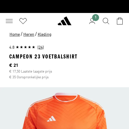
1
/
/
Home
Heren
Kleding
4.8
(24)
CAMPEON 23 VOETBALSHIRT
Current price
€ 21
€ 17,50 Laatste laagste prijs
€ 35 Oorspronkelijke prijs