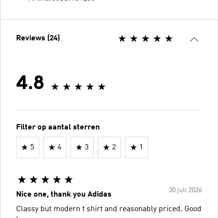
Reviews (24)
4.8
Filter op aantal sterren
5
4
3
2
1
30 juli 2026
Nice one, thank you Adidas
Classy but modern t shirt and reasonably priced. Good