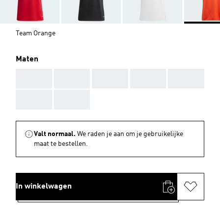
Team Orange
Maten
AAA
AAA
AAA
AAA
AAA
AAA
AAA
Valt normaal.
We raden je aan om je gebruikelijke
maat te bestellen.
In winkelwagen