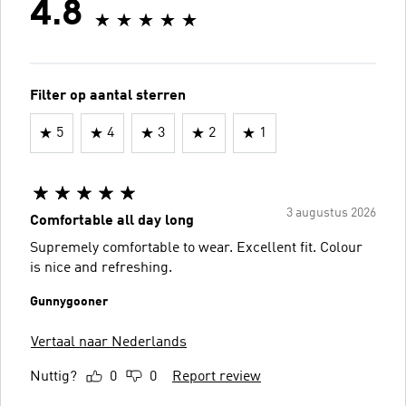
4.8
Filter op aantal sterren
5
4
3
2
1
3 augustus 2026
Comfortable all day long
Supremely comfortable to wear. Excellent fit. Colour
is nice and refreshing.
Gunnygooner
Vertaal naar Nederlands
Nuttig?
0
0
Report review