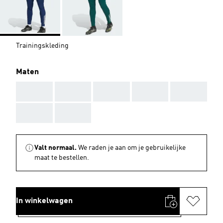
Trainingskleding
Maten
AAA
AAA
AAA
AAA
AAA
AAA
AAA
Valt normaal.
We raden je aan om je gebruikelijke
maat te bestellen.
In winkelwagen