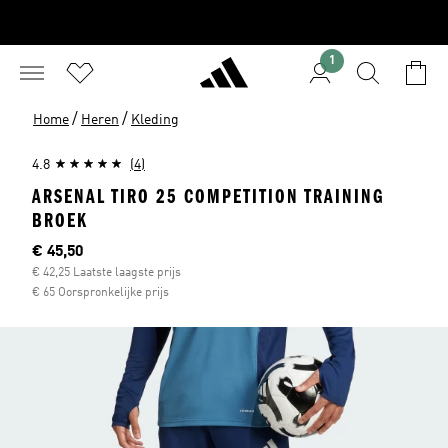
1
/
/
Home
Heren
Kleding
4.8
(4)
ARSENAL TIRO 25 COMPETITION TRAINING
BROEK
Current price
€ 45,50
€ 42,25 Laatste laagste prijs
€ 65 Oorspronkelijke prijs