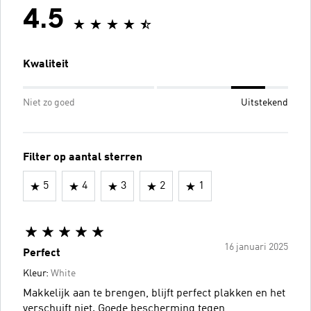
4.5
Kwaliteit
Niet zo goed
Uitstekend
Filter op aantal sterren
5
4
3
2
1
16 januari 2025
Perfect
Kleur:
White
Makkelijk aan te brengen, blijft perfect plakken en het
verschuift niet. Goede bescherming tegen