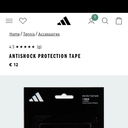
1
/
/
Home
Tennis
Accessoires
4.5
(6)
ANTISHOCK PROTECTION TAPE
Price
€ 12