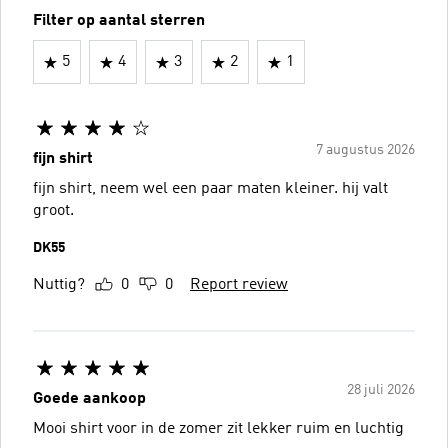
Filter op aantal sterren
5
4
3
2
1
7 augustus 2026
fijn shirt
fijn shirt, neem wel een paar maten kleiner. hij valt
groot.
DK55
Nuttig?
0
0
Report review
28 juli 2026
Goede aankoop
Mooi shirt voor in de zomer zit lekker ruim en luchtig