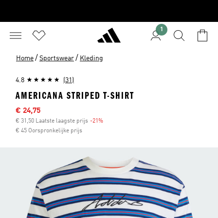
1
/
/
Home
Sportswear
Kleding
4.8
(31)
AMERICANA STRIPED T-SHIRT
Sale price
€ 24,75
€ 31,50 Laatste laagste prijs
-21%
Discount
€ 45 Oorspronkelijke prijs