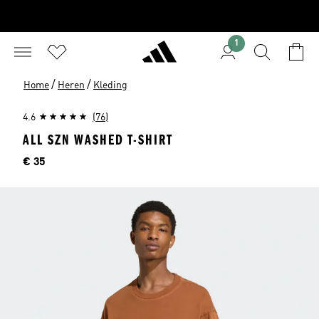
1
/
/
Home
Heren
Kleding
4.6
(76)
ALL SZN WASHED T-SHIRT
Price
€ 35