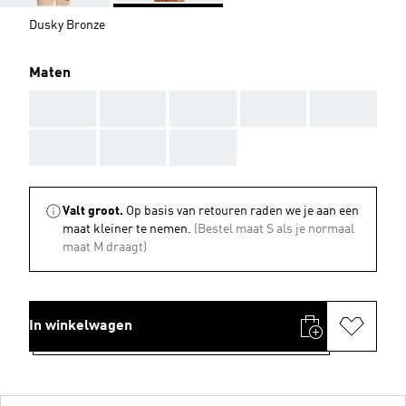
Dusky Bronze
Maten
AAA
AAA
AAA
AAA
AAA
AAA
AAA
AAA
Valt groot.
Op basis van retouren raden we je aan een
maat kleiner te nemen.
(Bestel maat S als je normaal
maat M draagt)
In winkelwagen