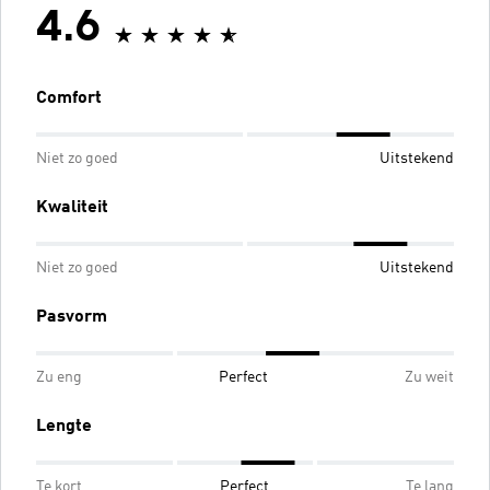
4.6
Comfort
Niet zo goed
Uitstekend
Kwaliteit
Niet zo goed
Uitstekend
Pasvorm
Zu eng
Perfect
Zu weit
Lengte
Te kort
Perfect
Te lang