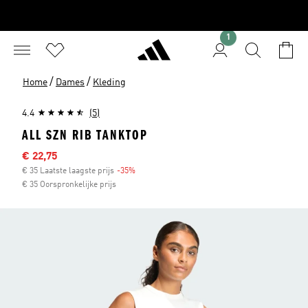
1
/
/
Home
Dames
Kleding
4.4
(5)
ALL SZN RIB TANKTOP
Sale price
€ 22,75
€ 35 Laatste laagste prijs
-35%
Discount
€ 35 Oorspronkelijke prijs