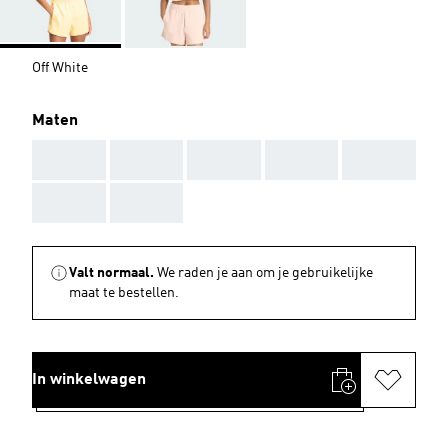
Off White
Maten
AAA
AAA
AAA
AAA
AAA
AAA
AAA
Valt normaal.
We raden je aan om je gebruikelijke
maat te bestellen.
In winkelwagen