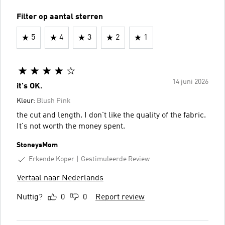
Filter op aantal sterren
5
4
3
2
1
14 juni 2026
it's OK.
Kleur:
Blush Pink
the cut and length. I don't like the quality of the fabric.
It's not worth the money spent.
StoneysMom
Erkende Koper
Gestimuleerde Review
Vertaal naar Nederlands
Nuttig?
0
0
Report review