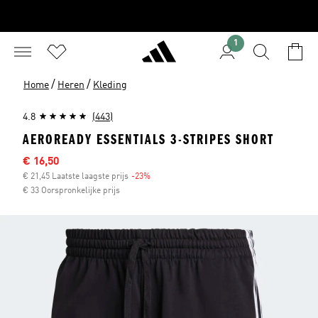
1
/
/
Home
Heren
Kleding
4.8
(443)
AEROREADY ESSENTIALS 3-STRIPES SHORT
Sale price
€ 16,50
€ 21,45 Laatste laagste prijs
-23%
Discount
€ 33 Oorspronkelijke prijs