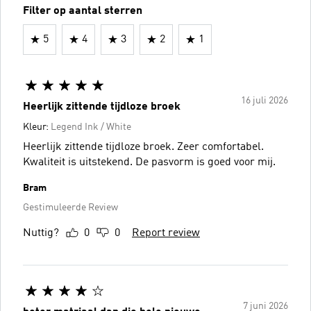
Filter op aantal sterren
5
4
3
2
1
16 juli 2026
Heerlijk zittende tijdloze broek
Kleur:
Legend Ink / White
Heerlijk zittende tijdloze broek. Zeer comfortabel.
Kwaliteit is uitstekend. De pasvorm is goed voor mij.
Bram
Gestimuleerde Review
Nuttig?
0
0
Report review
7 juni 2026