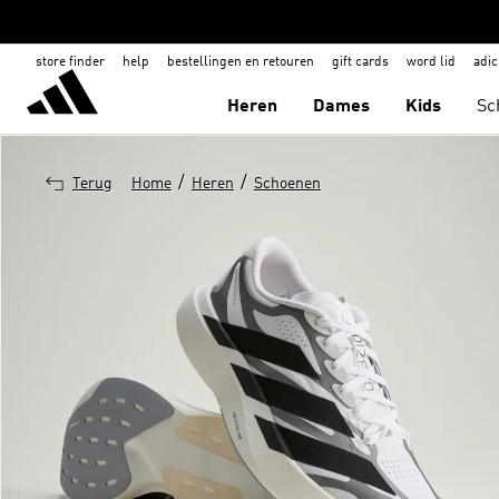
store finder
help
bestellingen en retouren
gift cards
word lid
adic
Heren
Dames
Kids
Sc
/
/
Terug
Home
Heren
Schoenen