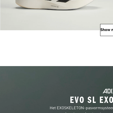
Show 
EVO SL EXO
Het EXOSKELETON-pasvormsysteem c