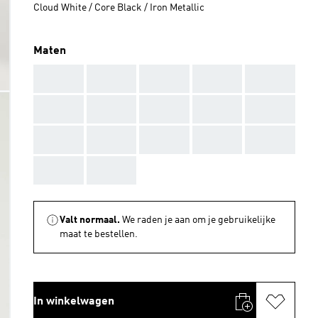
Cloud White / Core Black / Iron Metallic
Maten
AAA
AAA
AAA
AAA
AAA
AAA
AAA
AAA
AAA
AAA
AAA
AAA
AAA
AAA
AAA
AAA
AAA
Valt normaal.
We raden je aan om je gebruikelijke
maat te bestellen.
In winkelwagen