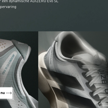
r een dynamische ADIZERO Evo SL
pervaring
 nu