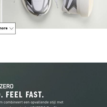
more
. FEEL FAST.
ombineert een opvallende stijl met