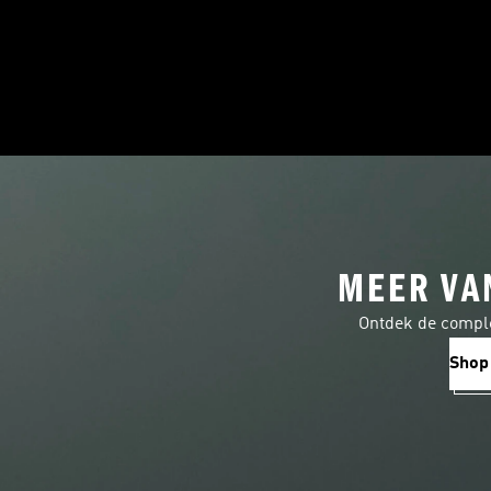
MEER VA
Ontdek de comple
Shop