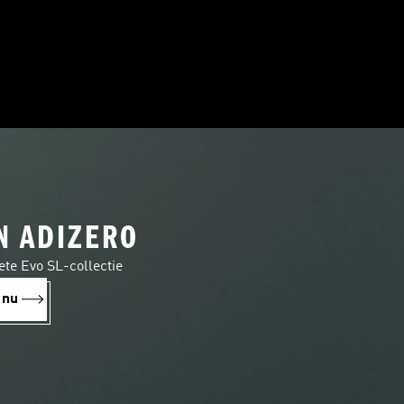
N ADIZERO
te Evo SL-collectie
 nu