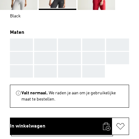
Black
Maten
AAA
AAA
AAA
AAA
AAA
AAA
AAA
AAA
AAA
AAA
AAA
AAA
AAA
AAA
Valt normaal.
We raden je aan om je gebruikelijke
maat te bestellen.
In winkelwagen