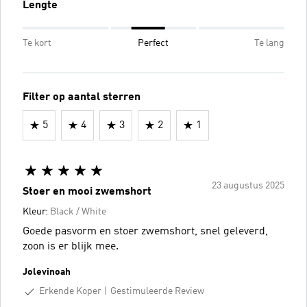
Lengte
Te kort
Perfect
Te lang
Filter op aantal sterren
5
4
3
2
1
23 augustus 2025
Stoer en mooi zwemshort
Kleur:
Black / White
Goede pasvorm en stoer zwemshort, snel geleverd,
zoon is er blijk mee.
Jolevinoah
Erkende Koper
Gestimuleerde Review