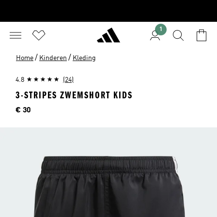
1
/
/
Home
Kinderen
Kleding
4.8
(24)
3-STRIPES ZWEMSHORT KIDS
Price
€ 30