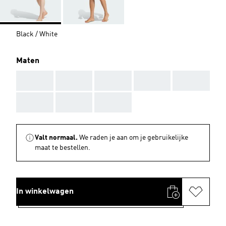
Black / White
Maten
AAA
AAA
AAA
AAA
AAA
AAA
AAA
AAA
Valt normaal.
We raden je aan om je gebruikelijke
maat te bestellen.
In winkelwagen