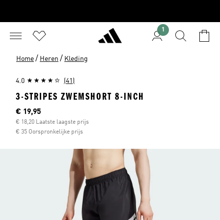
1
/
/
Home
Heren
Kleding
4.0
(41)
3-STRIPES ZWEMSHORT 8-INCH
Current price
€ 19,95
€ 18,20 Laatste laagste prijs
€ 35 Oorspronkelijke prijs