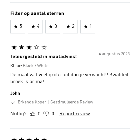
Filter op aantal sterren
5
4
3
2
1
4 augustus 2025
Teleurgesteld in maatadvies!
Kleur:
Black / White
De maat valt veel groter uit dan je verwacht!! Kwaliteit
broek is prima!
John
Erkende Koper
Gestimuleerde Review
Nuttig?
0
0
Report review