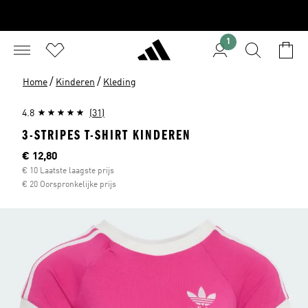
1
/
/
Home
Kinderen
Kleding
4.8
(31)
3-STRIPES T-SHIRT KINDEREN
Current price
€ 12,80
€ 10 Laatste laagste prijs
€ 20 Oorspronkelijke prijs