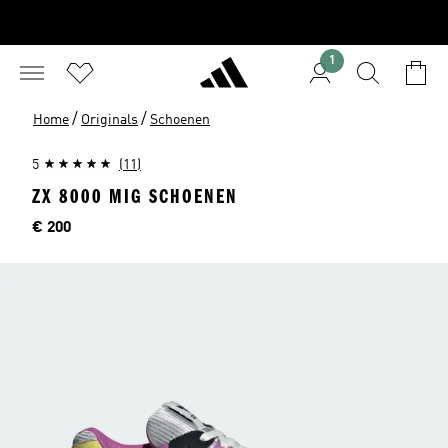
1
/
/
Home
Originals
Schoenen
5
(11)
ZX 8000 MIG SCHOENEN
Price
€ 200