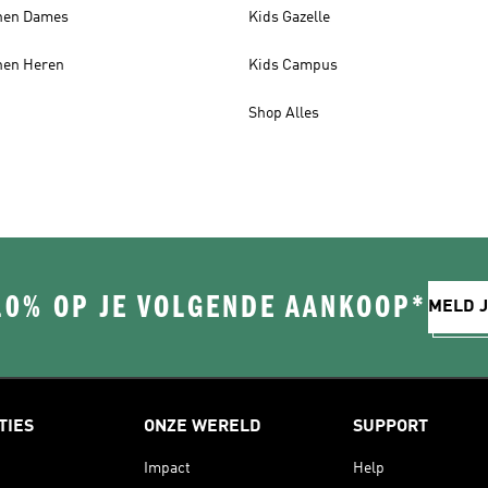
nen Dames
Kids Gazelle
nen Heren
Kids Campus
Shop Alles
10% OP JE VOLGENDE AANKOOP*
MELD J
TIES
ONZE WERELD
SUPPORT
Impact
Help