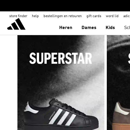
store finder
help
bestellingen en retouren
gift cards
word lid
adic
Heren
Dames
Kids
Sc