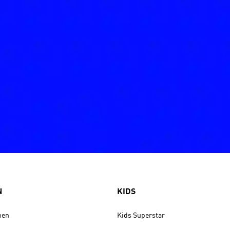
N
KIDS
nen
Kids Superstar