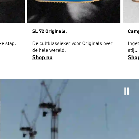
SL 72 Originals.
Camp
ke stap.
De cultklassieker voor Originals over
Inge
de hele wereld.
stijl.
Shop nu
Sho