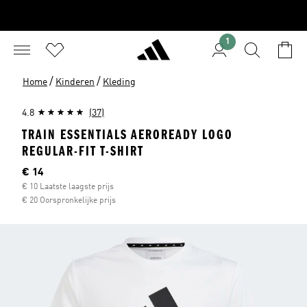
1
/
/
Home
Kinderen
Kleding
4.8
(37)
TRAIN ESSENTIALS AEROREADY LOGO
REGULAR-FIT T-SHIRT
Current price
€ 14
€ 10 Laatste laagste prijs
€ 20 Oorspronkelijke prijs