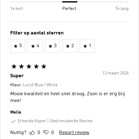
Te kort
Perfect
Te lang
Filter op aantal sterren
5
4
3
2
1
13 maart 2026
Super
Kleur:
Lucid Blue / White
Mooie kwaliteit en heel snel droog. Zoon is er erg blij
mee!
Melis
Erkende Koper
Gestimuleerde Review
Nuttig?
0
0
Report review