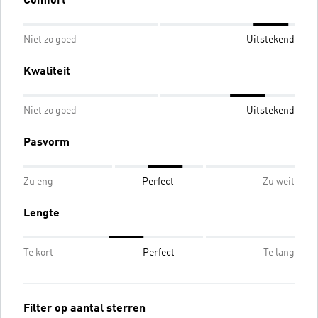
Comfort
Niet zo goed
Uitstekend
Kwaliteit
Niet zo goed
Uitstekend
Pasvorm
Zu eng
Perfect
Zu weit
Lengte
Te kort
Perfect
Te lang
Filter op aantal sterren