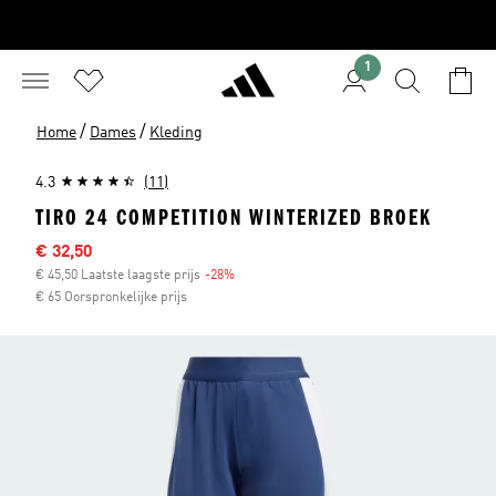
1
/
/
Home
Dames
Kleding
4.3
(11)
TIRO 24 COMPETITION WINTERIZED BROEK
Sale price
€ 32,50
€ 45,50 Laatste laagste prijs
-28%
Discount
€ 65 Oorspronkelijke prijs