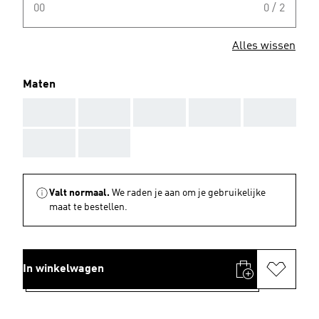
00
0 / 2
Alles wissen
Maten
AAA
AAA
AAA
AAA
AAA
AAA
AAA
Valt normaal.
We raden je aan om je gebruikelijke
maat te bestellen.
In winkelwagen