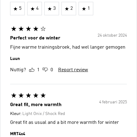
5
4
3
2
1
24 oktober 2024
Perfect voor de winter
Fijne warme trainingsbroek, had wel langer gemogen
Luun
Nuttig?
1
0
Report review
4 februari 2025
Great fit, more warmth
Kleur:
Light Onix / Shock Red
Great fit as usual and a bit more warmth for winter
MRT4x4