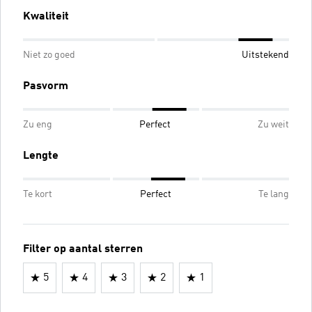
Kwaliteit
Niet zo goed
Uitstekend
Pasvorm
Zu eng
Perfect
Zu weit
Lengte
Te kort
Perfect
Te lang
Filter op aantal sterren
5
4
3
2
1