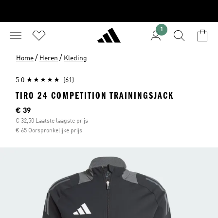
1
/
/
Home
Heren
Kleding
5.0
(61)
TIRO 24 COMPETITION TRAININGSJACK
Current price
€ 39
€ 32,50 Laatste laagste prijs
€ 65 Oorspronkelijke prijs