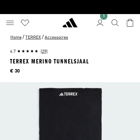
1
/
/
Home
TERREX
Accessoires
4.7
(29)
TERREX MERINO TUNNELSJAAL
Price
€ 30