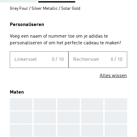
Grey Four / Silver Metallic / Solar Gold
Personaliseren
Voeg een naam of nummer toe om je adidas te
personaliseren of om het perfecte cadeau te maken!
Linkervoet
0 / 10
Rechtervoet
0 / 10
Alles wissen
Maten
AAA
AAA
AAA
AAA
AAA
AAA
AAA
AAA
AAA
AAA
AAA
AAA
AAA
AAA
AAA