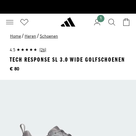
1
/
/
Home
Heren
Schoenen
4.5
(26)
TECH RESPONSE SL 3.0 WIDE GOLFSCHOENEN
Price
€ 80