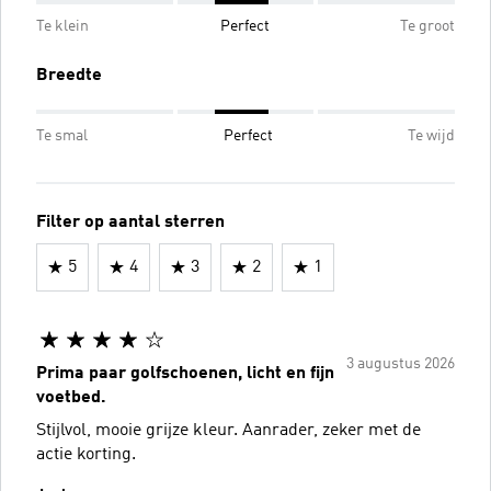
Te klein
Perfect
Te groot
Breedte
Te smal
Perfect
Te wijd
Filter op aantal sterren
5
4
3
2
1
3 augustus 2026
Prima paar golfschoenen, licht en fijn
voetbed.
Stijlvol, mooie grijze kleur. Aanrader, zeker met de
actie korting.