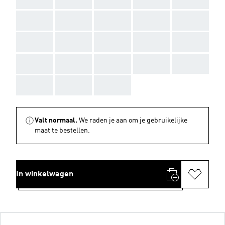
AAA
AAA
AAA
AAA
AAA
AAA
AAA
AAA
AAA
AAA
AAA
AAA
AAA
AAA
AAA
AAA
AAA
AAA
Valt normaal.
We raden je aan om je gebruikelijke
maat te bestellen.
In winkelwagen