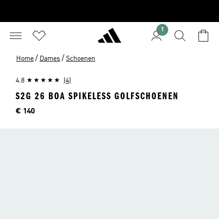
1
/
/
Home
Dames
Schoenen
4.8
(4)
S2G 26 BOA SPIKELESS GOLFSCHOENEN
Price
€ 140