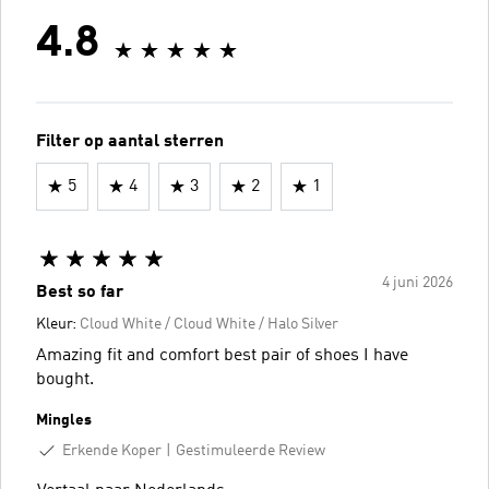
4.8
Filter op aantal sterren
5
4
3
2
1
4 juni 2026
Best so far
Kleur:
Cloud White / Cloud White / Halo Silver
Amazing fit and comfort best pair of shoes I have
bought.
Mingles
Erkende Koper
Gestimuleerde Review