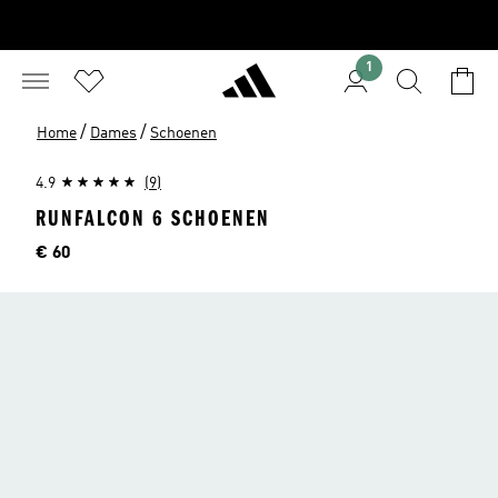
1
/
/
Home
Dames
Schoenen
4.9
(9)
RUNFALCON 6 SCHOENEN
Price
€ 60