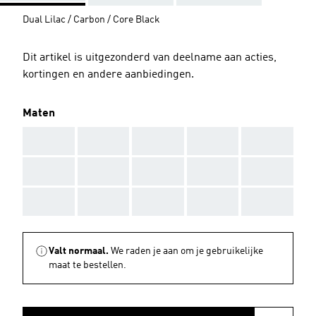
Dual Lilac / Carbon / Core Black
Dit artikel is uitgezonderd van deelname aan acties,
kortingen en andere aanbiedingen.
Maten
AAA
AAA
AAA
AAA
AAA
AAA
AAA
AAA
AAA
AAA
AAA
AAA
AAA
AAA
AAA
Valt normaal.
We raden je aan om je gebruikelijke
maat te bestellen.