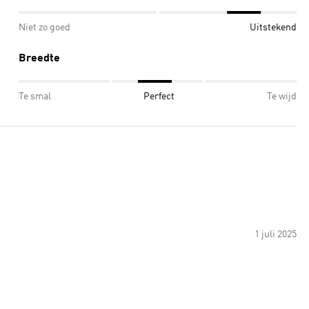
Niet zo goed
Uitstekend
Breedte
Te smal
Perfect
Te wijd
1 juli 2025