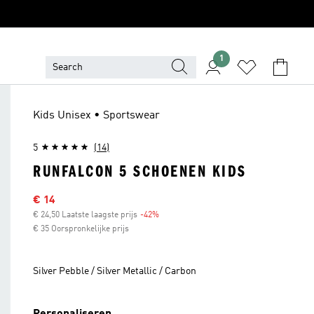
1
Kids Unisex • Sportswear
5
(14)
RUNFALCON 5 SCHOENEN KIDS
Sale price
€ 14
€ 24,50 Laatste laagste prijs
-42%
Discount
€ 35 Oorspronkelijke prijs
Silver Pebble / Silver Metallic / Carbon