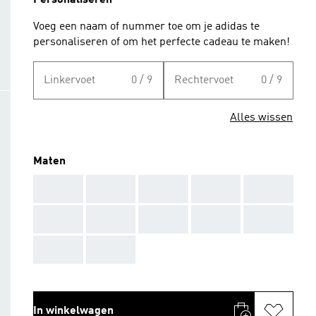
Personaliseren
Voeg een naam of nummer toe om je adidas te
personaliseren of om het perfecte cadeau te maken!
Linkervoet
0 / 9
Rechtervoet
0 / 9
Alles wissen
Maten
AAA
AAA
AAA
AAA
AAA
AAA
AAA
AAA
AAA
AAA
AAA
AAA
In winkelwagen