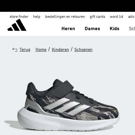
store finder
help
bestellingen en retouren
gift cards
word lid
adic
Heren
Dames
Kids
Sc
/
/
Terug
Home
Kinderen
Schoenen