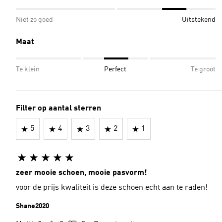
Niet zo goed
Uitstekend
Maat
Te klein
Perfect
Te groot
Filter op aantal sterren
5
4
3
2
1
zeer mooie schoen, mooie pasvorm!
voor de prijs kwaliteit is deze schoen echt aan te raden!
Shane2020