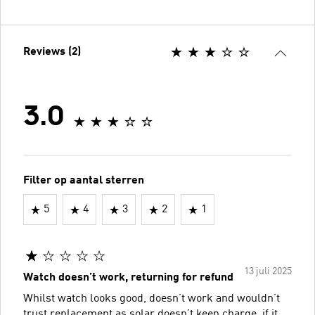
Reviews (2)
3.0
Filter op aantal sterren
5
4
3
2
1
13 juli 2025
Watch doesn’t work, returning for refund
Whilst watch looks good, doesn’t work and wouldn’t
trust replacement as solar doesn’t keep charge, if it