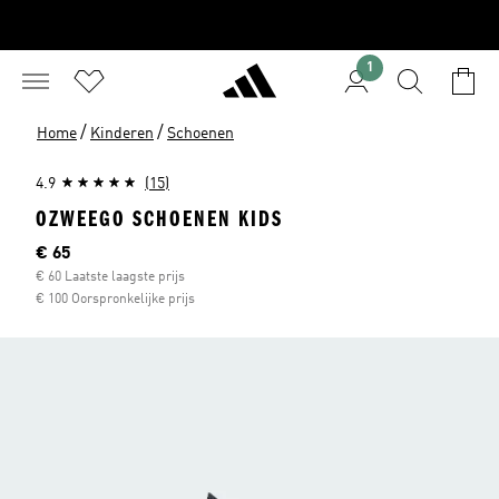
1
/
/
Home
Kinderen
Schoenen
4.9
(15)
OZWEEGO SCHOENEN KIDS
Current price
€ 65
€ 60 Laatste laagste prijs
€ 100 Oorspronkelijke prijs