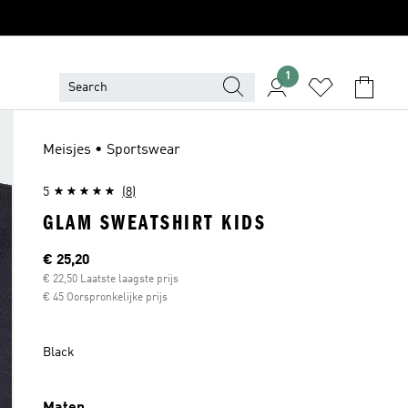
1
Meisjes • Sportswear
5
(8)
GLAM SWEATSHIRT KIDS
Current price
€ 25,20
€ 22,50 Laatste laagste prijs
€ 45 Oorspronkelijke prijs
Black