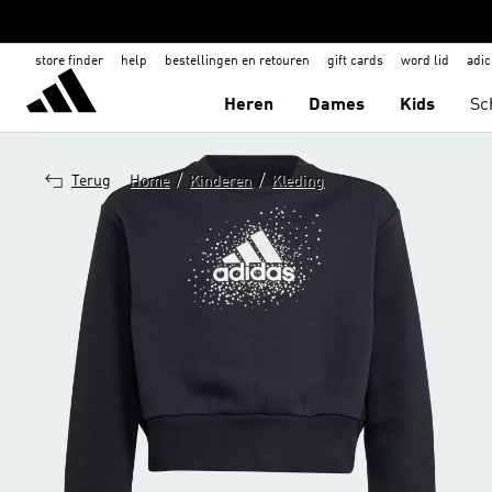
store finder
help
bestellingen en retouren
gift cards
word lid
adic
Heren
Dames
Kids
Sc
/
/
Terug
Home
Kinderen
Kleding