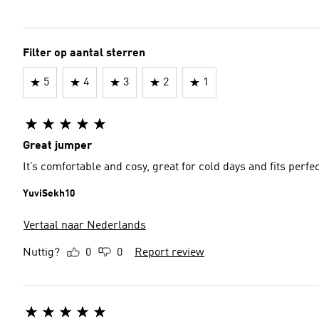
Filter op aantal sterren
5
4
3
2
1
Great jumper
It’s comfortable and cosy, great for cold days and fits perfe
YuviSekh10
Vertaal naar Nederlands
Nuttig?
0
0
Report review