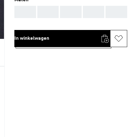
Maten
AAA
AAA
AAA
AAA
AAA
In winkelwagen