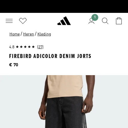
1
/
/
Home
Heren
Kleding
4.8
(27)
FIREBIRD ADICOLOR DENIM JORTS
Price
€ 70