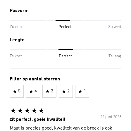
Pasvorm
Zu eng
Perfect
Zu weit
Lengte
Te kort
Perfect
Te lang
Filter op aantal sterren
5
4
3
2
1
22 juni 2026
zit perfect, goeie kwaliteit
Maat is precies goed, kwaliteit van de broek is ook