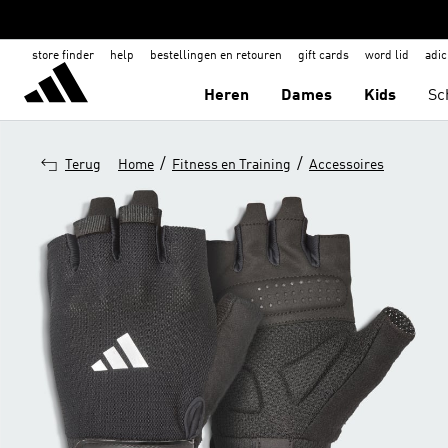
store finder
help
bestellingen en retouren
gift cards
word lid
adic
Heren
Dames
Kids
Sc
/
/
Terug
Home
Fitness en Training
Accessoires