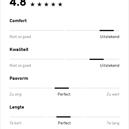
4.8
Comfort
Niet zo goed
Uitstekend
Kwaliteit
Niet zo goed
Uitstekend
Pasvorm
Zu eng
Perfect
Zu weit
Lengte
Te kort
Perfect
Te lang