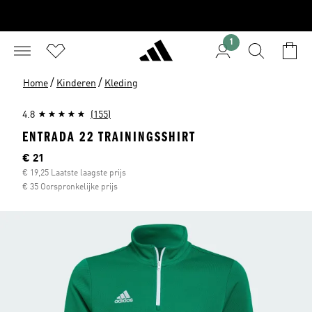
1
/
/
Home
Kinderen
Kleding
4.8
(155)
ENTRADA 22 TRAININGSSHIRT
Current price
€ 21
€ 19,25 Laatste laagste prijs
€ 35 Oorspronkelijke prijs