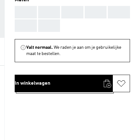
Maten
AAA
AAA
AAA
AAA
AAA
AAA
AAA
Valt normaal.
We raden je aan om je gebruikelijke
maat te bestellen.
In winkelwagen