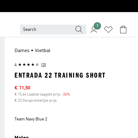
1
Dames • Voetbal
4
(3)
ENTRADA 22 TRAINING SHORT
Sale price
€ 11,50
€ 15,64 Laatste laagste prijs
-26%
Discount
€ 23 Oorspronkelijke prijs
Team Navy Blue 2