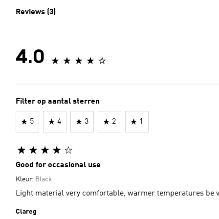
Reviews (3)
4.0
Filter op aantal sterren
5
4
3
2
1
Good for occasional use
Kleur:
Black
Light material very comfortable, warmer temperatures be 
Clareg