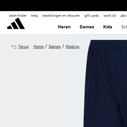
store finder
help
bestellingen en retouren
gift cards
word lid
adic
Heren
Dames
Kids
Sc
/
/
Terug
Home
Dames
Kleding