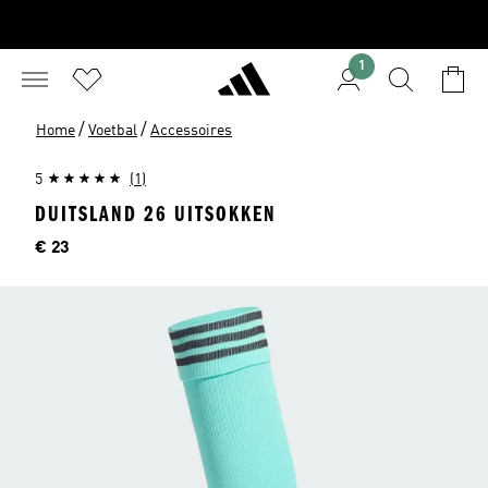
1
/
/
Home
Voetbal
Accessoires
5
(1)
DUITSLAND 26 UITSOKKEN
Price
€ 23