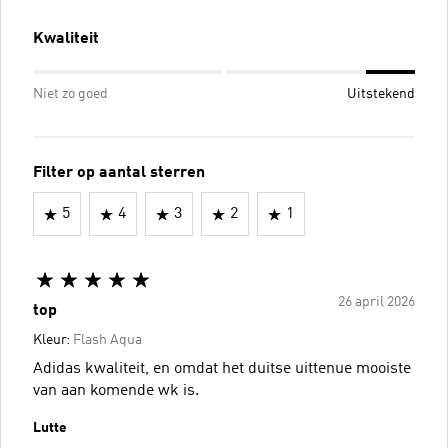
Kwaliteit
Niet zo goed
Uitstekend
Filter op aantal sterren
5
4
3
2
1
26 april 2026
top
Kleur:
Flash Aqua
Adidas kwaliteit, en omdat het duitse uittenue mooiste
van aan komende wk is.
Lutte