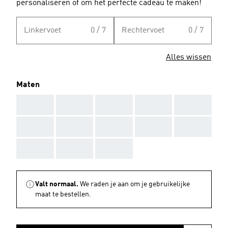
personaliseren of om het perfecte cadeau te maken!
Linkervoet
0 / 7
Rechtervoet
0 / 7
Alles wissen
Maten
AAA
AAA
AAA
AAA
AAA
AAA
AAA
AAA
AAA
AAA
AAA
AAA
AAA
Valt normaal.
We raden je aan om je gebruikelijke
maat te bestellen.