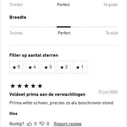
Te klein
Perfect
Te groot
Breedte
Te smal
Perfect
Te wijd
Filter op aantal sterren
5
4
3
2
1
31 juli 2026
Voldoet prima aan de verwachtingen
Prima witte schoen, precies zo als beschreven stond
Gies
Nuttig?
0
0
Report review