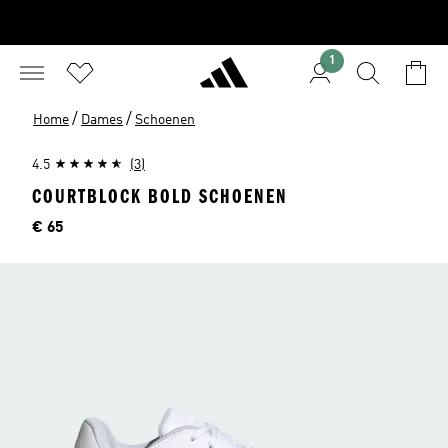
1
/
/
Home
Dames
Schoenen
4.5
(3)
COURTBLOCK BOLD SCHOENEN
Price
€ 65