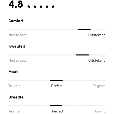
4.8
Comfort
Niet zo goed
Uitstekend
Kwaliteit
Niet zo goed
Uitstekend
Maat
Te klein
Perfect
Te groot
Breedte
Te smal
Perfect
Te wijd