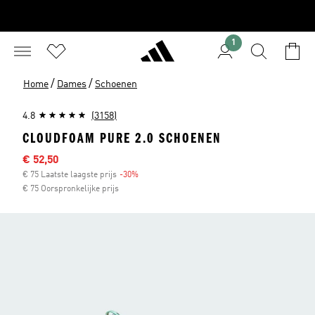
1
/
/
Home
Dames
Schoenen
4.8
(3158)
CLOUDFOAM PURE 2.0 SCHOENEN
Sale price
€ 52,50
€ 75 Laatste laagste prijs
-30%
Discount
€ 75 Oorspronkelijke prijs