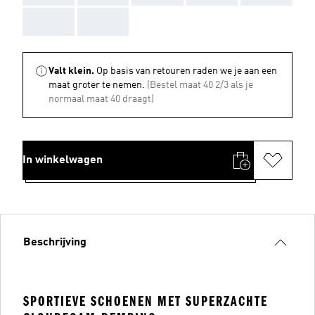
AAA
AAA
Valt klein.
Op basis van retouren raden we je aan een
maat groter te nemen.
(Bestel maat 40 2/3 als je
normaal maat 40 draagt)
In winkelwagen
Beschrijving
SPORTIEVE SCHOENEN MET SUPERZACHTE