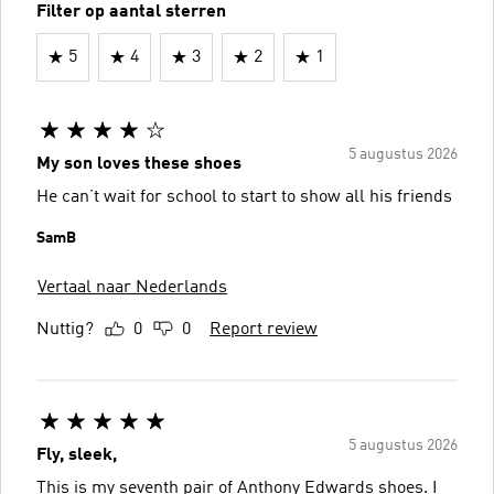
Filter op aantal sterren
5
4
3
2
1
5 augustus 2026
My son loves these shoes
He can’t wait for school to start to show all his friends
SamB
Vertaal naar Nederlands
Nuttig?
0
0
Report review
5 augustus 2026
Fly, sleek,
This is my seventh pair of Anthony Edwards shoes. I