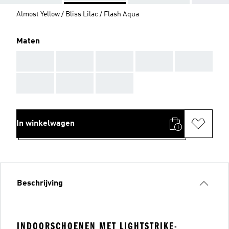
Almost Yellow / Bliss Lilac / Flash Aqua
Maten
AAA
AAA
AAA
AAA
AAA
AAA
AAA
AAA
In winkelwagen
Beschrijving
INDOORSCHOENEN MET LIGHTSTRIKE-