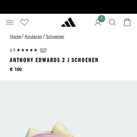
1
/
/
Home
Kinderen
Schoenen
4.9
(57)
ANTHONY EDWARDS 2 J SCHOENEN
Price
€ 100