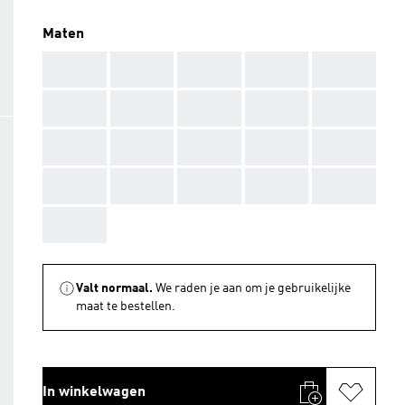
Maten
AAA
AAA
AAA
AAA
AAA
AAA
AAA
AAA
AAA
AAA
AAA
AAA
AAA
AAA
AAA
AAA
AAA
AAA
AAA
AAA
AAA
Valt normaal.
We raden je aan om je gebruikelijke
maat te bestellen.
In winkelwagen