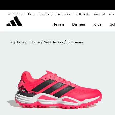
store finder
help
bestellingen en retouren
gift cards
word lid
adic
Heren
Dames
Kids
Sc
/
/
Terug
Home
Veld Hockey
Schoenen