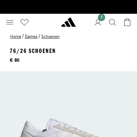
1
/
/
Home
Dames
Schoenen
76/26 SCHOENEN
Price
€ 80